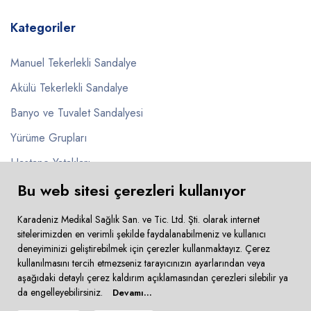
Kategoriler
Manuel Tekerlekli Sandalye
Akülü Tekerlekli Sandalye
Banyo ve Tuvalet Sandalyesi
Yürüme Grupları
Hastane Yatakları
Bu web sitesi çerezleri kullanıyor
Pusetler
Karadeniz Medikal Sağlık San. ve Tic. Ltd. Şti. olarak internet
sitelerimizden en verimli şekilde faydalanabilmeniz ve kullanıcı
deneyiminizi geliştirebilmek için çerezler kullanmaktayız. Çerez
kullanılmasını tercih etmezseniz tarayıcınızın ayarlarından veya
Copyright © 2024 Karadeniz Medikal. Tüm Hakkı Saklıdır
aşağıdaki detaylı çerez kaldırım açıklamasından çerezleri silebilir ya
da engelleyebilirsiniz.
Devamı...