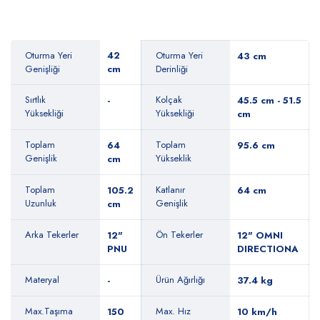
Oturma Yeri
42
Oturma Yeri
43 cm
Genişliği
cm
Derinliği
Sırtlık
Kolçak
-
45.5 cm - 51.5
Yüksekliği
Yüksekliği
cm
Toplam
Toplam
64
95.6 cm
Genişlik
Yükseklik
cm
Toplam
Katlanır
105.2
64 cm
Uzunluk
Genişlik
cm
Arka Tekerler
Ön Tekerler
12"
12" OMNI
PNU
DIRECTIONA
Materyal
Ürün Ağırlığı
-
37.4 kg
Max.Taşıma
Max. Hız
150
10 km/h