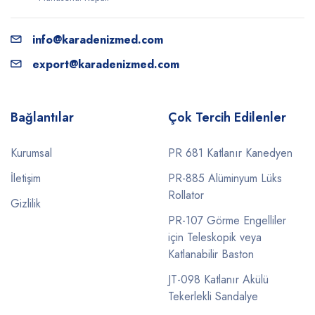
info@karadenizmed.com
export@karadenizmed.com
Bağlantılar
Çok Tercih Edilenler
Kurumsal
PR 681 Katlanır Kanedyen
İletişim
PR-885 Alüminyum Lüks
Rollator
Gizlilik
PR-107 Görme Engelliler
için Teleskopik veya
Katlanabilir Baston
JT-098 Katlanır Akülü
Tekerlekli Sandalye