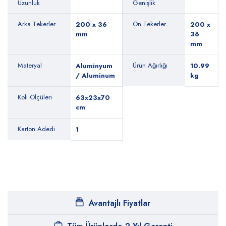
Uzunluk
Genişlik
Arka Tekerler
Ön Tekerler
200 x 36
200 x
mm
36
mm
Materyal
Ürün Ağırlığı
Aluminyum
10.99
/ Aluminum
kg
Koli Ölçüleri
63x23x70
cm
Karton Adedi
1
Avantajlı Fiyatlar