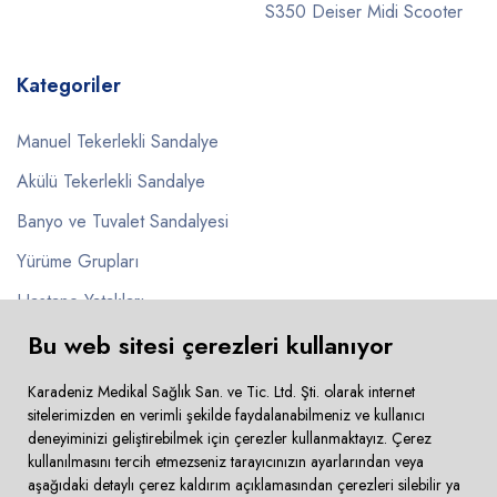
S350 Deiser Midi Scooter
Kategoriler
Manuel Tekerlekli Sandalye
Akülü Tekerlekli Sandalye
Banyo ve Tuvalet Sandalyesi
Yürüme Grupları
Hastane Yatakları
Bu web sitesi çerezleri kullanıyor
Pusetler
Karadeniz Medikal Sağlık San. ve Tic. Ltd. Şti. olarak internet
sitelerimizden en verimli şekilde faydalanabilmeniz ve kullanıcı
deneyiminizi geliştirebilmek için çerezler kullanmaktayız. Çerez
kullanılmasını tercih etmezseniz tarayıcınızın ayarlarından veya
Copyright © 2024 Karadeniz Medikal. Tüm Hakkı Saklıdır
aşağıdaki detaylı çerez kaldırım açıklamasından çerezleri silebilir ya