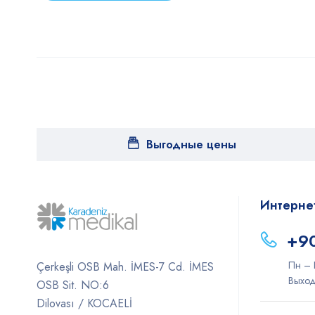
Выгодные цены
Интерне
+90
Пн – 
Çerkeşli OSB Mah. İMES-7 Cd. İMES
Выход
OSB Sit. NO:6
Dilovası / KOCAELİ