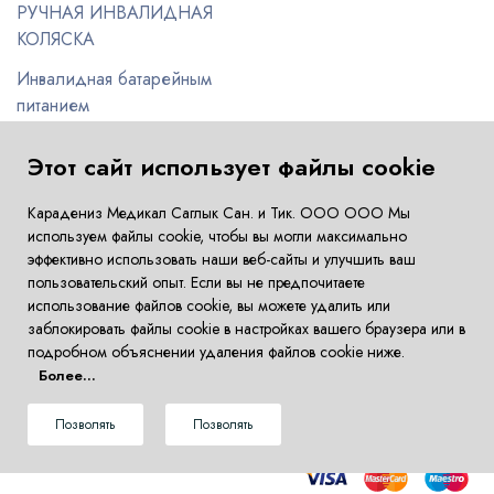
РУЧНАЯ ИНВАЛИДНАЯ
КОЛЯСКА
Инвалидная батарейным
питанием
Стул для ванной и туалета
Этот сайт использует файлы cookie
Прогулочные группы
Карадениз Медикал Саглык Сан. и Тик. ООО ООО Мы
Больничные койки
используем файлы cookie, чтобы вы могли максимально
эффективно использовать наши веб-сайты и улучшить ваш
детские коляски
пользовательский опыт. Если вы не предпочитаете
использование файлов cookie, вы можете удалить или
заблокировать файлы cookie в настройках вашего браузера или в
подробном объяснении удаления файлов cookie ниже.
Более...
Copyright © 2024 Karadeniz Medikal. Все права
Позволять
Позволять
защищены