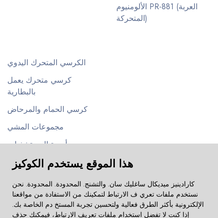
الألومنيوم PR-881 (العربة
المتحركة)
الكرسي المتحرك اليدوي
كرسي متحرك يعمل
بالبطارية
كرسي الحمام والمرحاض
مجموعات المشي
أسرة المستشفيات
هذا الموقع يستخدم الكوكيز
عربات الأطفال
كارادينيز ميديكال ساغليك سان. والتشنج. المحدودة. المحدودة. نحن
نستخدم ملفات تعري ف الارتباط لتمكينك من الاستفادة من مواقعنا
الإلكترونية بأكثر الطرق فعالية ولتحسين تجربة المستخ دم الخاصة بك.
إذا كنت لا تفضل استخدام ملفات تعريف الارتباط، فيمكنك حذف